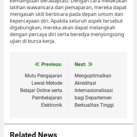
kemampuan beradaptasi. Dengan cara melakukan
latihan wawancara dan pemaparan, mereka dapat
mengasah skill berbicara pada depan umum dan
kepercayaan diri. Apabila seluruh aspek tersebut
digabungkan, mereka akan dapat melangkah
dengan percaya diri serta beredya menyongsong
ujian di bursa kerja.
Post
Previous:
Next:
navigation
Mutu Pengajaran
Mengoptimalkan
Lewat Metode
Akreditasi
Belajar Online serta
Internasionalisasi
Pembelajaran
bagi Departemen
Elektronik
Berkualitas Tinggi
Related News