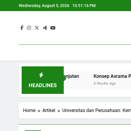
Skip
Wednesday, August 5, 2026
10:51:17 PM
to
content
Depan yang Berkelanjutan
Konsep Asrama Pelajar untu
3 Months Ago
HEADLINES
Home
Artikel
Universitas dan Perusahaan: Ke