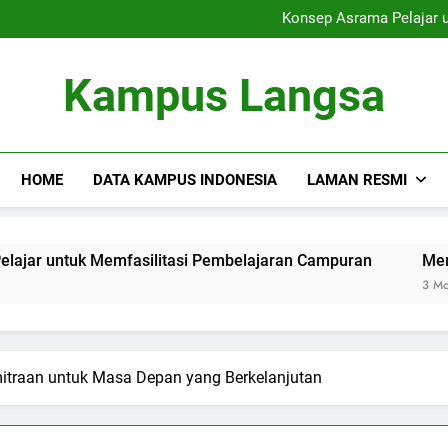
Universitas dan Pe
Konsep Asrama Pelajar 
Membangun Ko
Pembaruan dalam Pembela
Universitas dan Pe
Kampus Langsa
Konsep Asrama Pelajar 
Membangun Ko
Pembaruan dalam Pembela
HOME
DATA KAMPUS INDONESIA
LAMAN RESMI
k Memfasilitasi Pembelajaran Campuran
Membangun Ko
3 Months Ago
mitraan untuk Masa Depan yang Berkelanjutan