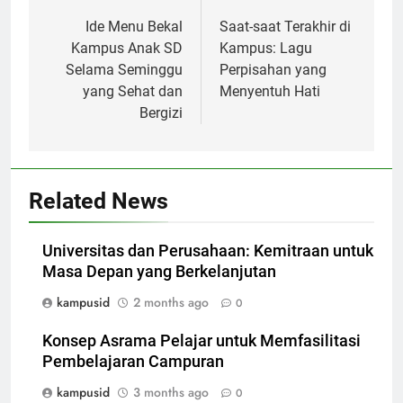
navigation
Ide Menu Bekal
Saat-saat Terakhir di
Kampus Anak SD
Kampus: Lagu
Selama Seminggu
Perpisahan yang
yang Sehat dan
Menyentuh Hati
Bergizi
Related News
Universitas dan Perusahaan: Kemitraan untuk
Masa Depan yang Berkelanjutan
kampusid
2 months ago
0
Konsep Asrama Pelajar untuk Memfasilitasi
Pembelajaran Campuran
kampusid
3 months ago
0