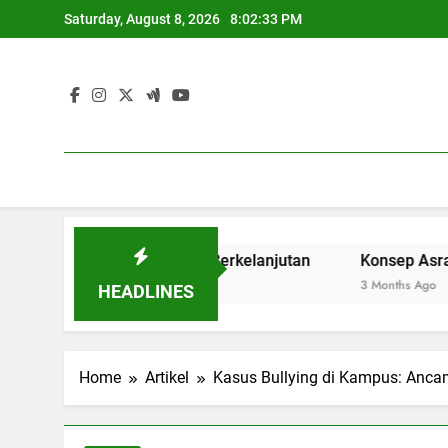
Skip
Saturday, August 8, 2026
8:02:34 PM
to
content
Masa Depan yang Berkelanjutan
Konsep Asrama Pelajar 
3 Months Ago
HEADLINES
Home
Artikel
Kasus Bullying di Kampus: Ancam