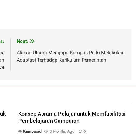
s:
Next:
s:
Alasan Utama Mengapa Kampus Perlu Melakukan
an
Adaptasi Terhadap Kurikulum Pemerintah
wa
tuk
Konsep Asrama Pelajar untuk Memfasilitasi
Pembelajaran Campuran
Kampusid
3 Months Ago
0