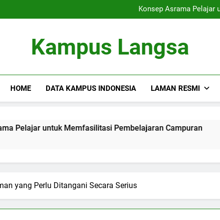
Universitas dan Pe
Konsep Asrama Pelajar 
Membangun Ko
Pembaruan dalam Pembela
Universitas dan Pe
Kampus Langsa
Konsep Asrama Pelajar 
Membangun Ko
Pembaruan dalam Pembela
HOME
DATA KAMPUS INDONESIA
LAMAN RESMI
untuk Memfasilitasi Pembelajaran Campuran
Membangu
3 Months Ag
an yang Perlu Ditangani Secara Serius