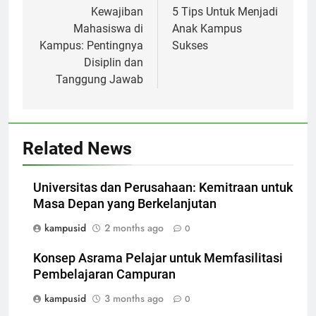
navigation
Kewajiban
5 Tips Untuk Menjadi
Mahasiswa di
Anak Kampus
Kampus: Pentingnya
Sukses
Disiplin dan
Tanggung Jawab
Related News
Universitas dan Perusahaan: Kemitraan untuk
Masa Depan yang Berkelanjutan
kampusid
2 months ago
0
Konsep Asrama Pelajar untuk Memfasilitasi
Pembelajaran Campuran
kampusid
3 months ago
0