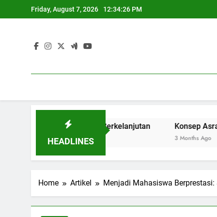
Skip
Friday, August 7, 2026
12:34:26 PM
to
content
uk Masa Depan yang Berkelanjutan
Konsep Asrama Pelaj
3 Months Ago
HEADLINES
Home
Artikel
Menjadi Mahasiswa Berprestasi: 