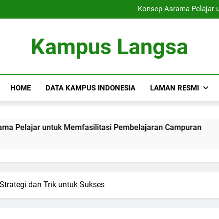
Universitas dan Pe
Konsep Asrama Pelajar 
Membangun Ko
Pembaruan dalam Pembela
Universitas dan Pe
Kampus Langsa
Konsep Asrama Pelajar 
Membangun Ko
Pembaruan dalam Pembela
HOME
DATA KAMPUS INDONESIA
LAMAN RESMI
ar untuk Memfasilitasi Pembelajaran Campuran
Memba
3 Month
Strategi dan Trik untuk Sukses