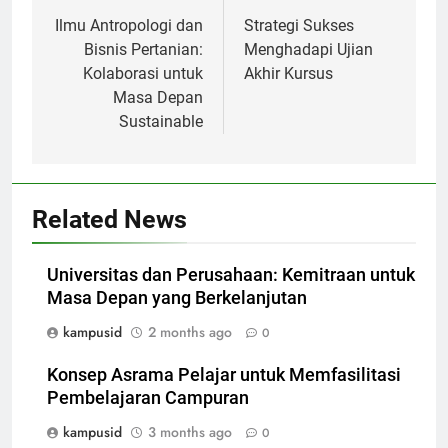
navigation
Ilmu Antropologi dan
Strategi Sukses
Bisnis Pertanian:
Menghadapi Ujian
Kolaborasi untuk
Akhir Kursus
Masa Depan
Sustainable
Related News
Universitas dan Perusahaan: Kemitraan untuk
Masa Depan yang Berkelanjutan
kampusid
2 months ago
0
Konsep Asrama Pelajar untuk Memfasilitasi
Pembelajaran Campuran
kampusid
3 months ago
0