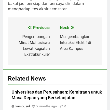
bakal jadi bersiap dan percaya diri dalam
menghadapi tes akhir semester.
Post
Previous:
Next:
navigation
Pengembangan
Mengembangkan
Minat Mahasiswa
Interaksi Efektif di
Lewat Kegiatan
Area Kampus
Ekstrakurikuler
Related News
Universitas dan Perusahaan: Kemitraan untuk
Masa Depan yang Berkelanjutan
kampusid
2 months ago
0